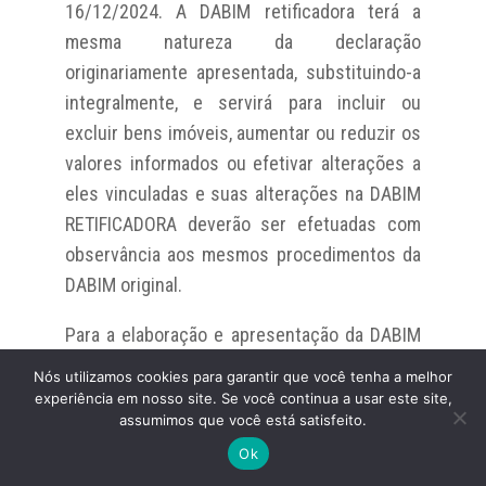
16/12/2024. A DABIM retificadora terá a
mesma natureza da declaração
originariamente apresentada, substituindo-a
integralmente, e servirá para incluir ou
excluir bens imóveis, aumentar ou reduzir os
valores informados ou efetivar alterações a
eles vinculadas e suas alterações na DABIM
RETIFICADORA deverão ser efetuadas com
observância aos mesmos procedimentos da
DABIM original.
Para a elaboração e apresentação da DABIM
RETIFICADORA, deve ser informado o número
Nós utilizamos cookies para garantir que você tenha a melhor
do processo administrativo referente à
experiência em nosso site. Se você continua a usar este site,
assumimos que você está satisfeito.
última declaração apresentada.
Falar com especialista
Ok
No caso da DABIM RETIFICADORA resultar: