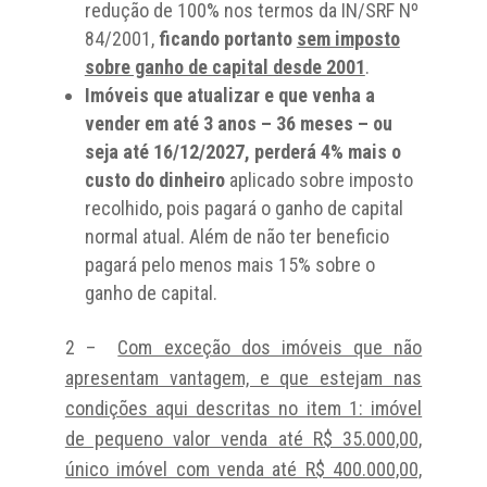
redução de 100% nos termos da IN/SRF Nº
84/2001,
ficando portanto
sem imposto
sobre ganho de capital desde 2001
.
Imóveis que atualizar e que venha a
vender em até 3 anos – 36 meses – ou
seja até 16/12/2027, perderá 4% mais o
custo do dinheiro
aplicado sobre imposto
recolhido, pois pagará o ganho de capital
normal atual. Além de não ter beneficio
pagará pelo menos mais 15% sobre o
ganho de capital.
2 –
Com exceção dos imóveis que não
apresentam vantagem, e que estejam nas
condições aqui descritas no item 1: imóvel
de pequeno valor venda até R$ 35.000,00,
único imóvel com venda até R$ 400.000,00,