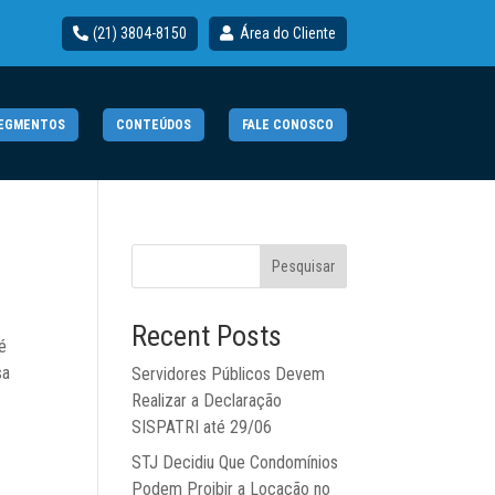
(21) 3804-8150
Área do Cliente
EGMENTOS
CONTEÚDOS
FALE CONOSCO
Pesquisar
Recent Posts
é
sa
Servidores Públicos Devem
Realizar a Declaração
SISPATRI até 29/06
STJ Decidiu Que Condomínios
Podem Proibir a Locação no