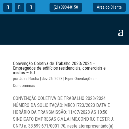
(21) 3804-8150
Área do Cliente
Convenção Coletiva de Trabalho 2023/2024 –
Empregados de edifícios residenciais, comerciais e
mistos – RJ
por
Jose Rocha
|
dez 26, 2023
|
Hiper-Orientações -
Condomínios
CONVENÇÃO COLETIVA DE TRABALHO 2023/2024
NÚMERO DA SOLICITAÇÃO: MR031723/2023 DATA E
HORÁRIO DA TRANSMISSÃO: 11/07/2023 ÀS 10:50
SINDICATO EMPRESAS C.V.L.A.IMO.COND.R.C.T.EST.R.J,
CNPJ n. 33.599.671/0001-70, neste atorepresentado(a)