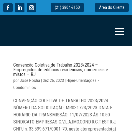
(21) 3804-8150
Área do Cliente
Convenção Coletiva de Trabalho 2023/2024 –
Empregados de edifícios residenciais, comerciais e
mistos – RJ
por
Jose Rocha
|
dez 26, 2023
|
Hiper-Orientações -
Condomínios
CONVENÇÃO COLETIVA DE TRABALHO 2023/2024
NÚMERO DA SOLICITAÇÃO: MR031723/2023 DATA E
HORÁRIO DA TRANSMISSÃO: 11/07/2023 ÀS 10:50
SINDICATO EMPRESAS C.V.L.A.IMO.COND.R.C.T.EST.R.J,
CNPJ n. 33.599.671/0001-70, neste atorepresentado(a)