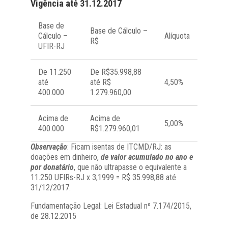
Vigência até 31.12.2017
Base de
Base de Cálculo –
Cálculo –
Alíquota
R$
UFIR-RJ
De 11.250
De R$35.998,88
até
até R$
4,50%
400.000
1.279.960,00
Acima de
Acima de
5,00%
400.000
R$1.279.960,01
Observação
: Ficam isentas de ITCMD/RJ: as
doações em dinheiro,
de valor acumulado no ano e
por donatário
, que não ultrapasse o equivalente a
11.250 UFIRs-RJ x 3,1999 = R$ 35.998,88 até
31/12/2017.
Fundamentação Legal: Lei Estadual nº 7.174/2015,
de 28.12.2015