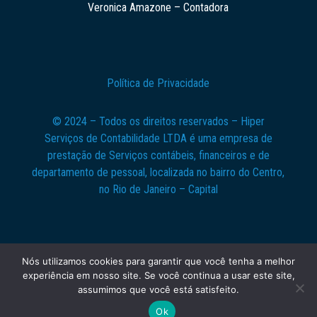
Veronica Amazone – Contadora
Política de Privacidade
© 2024 – Todos os direitos reservados – Hiper
Serviços de Contabilidade LTDA é uma empresa de
prestação de Serviços contábeis, financeiros e de
departamento de pessoal, localizada no bairro do Centro,
no Rio de Janeiro – Capital
Nós utilizamos cookies para garantir que você tenha a melhor
experiência em nosso site. Se você continua a usar este site,
assumimos que você está satisfeito.
Falar com especialista
Ok